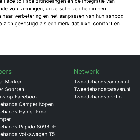
e Face to Face zitindelingen en de integratie van
de voorzieningen, onderscheiden hen in een
n naar verbetering en het aanpassen van hun aanbod
a zich gevestigd als een merk dat luxe, comfort en
pers
Netwerk
r Merken
Tweedehandscamper.nl
r Soorten
Tweedehandscaravan.nl
ons op Facebook
Tweedehandsboot.nl
ehands Camper Kopen
ehands Hymer Free
mper
ehands Rapido 8096DF
ehands Volkswagen T5