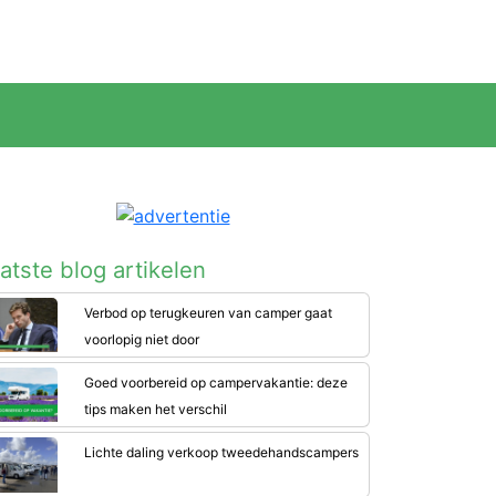
atste blog artikelen
Verbod op terugkeuren van camper gaat
voorlopig niet door
Goed voorbereid op campervakantie: deze
tips maken het verschil
Lichte daling verkoop tweedehandscampers