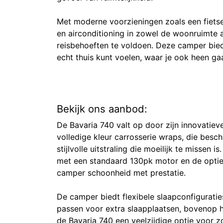
Met moderne voorzieningen zoals een fietsend
en airconditioning in zowel de woonruimte al
reisbehoeften te voldoen. Deze camper bied
echt thuis kunt voelen, waar je ook heen gaa
Bekijk ons aanbod:
De Bavaria 740 valt op door zijn innovatiev
volledige kleur carrosserie wraps, die beschi
stijlvolle uitstraling die moeilijk te missen
met een standaard 130pk motor en de opti
camper schoonheid met prestatie.​
De camper biedt flexibele slaapconfigurati
passen voor extra slaapplaatsen, bovenop h
de Bavaria 740 een veelzijdige optie voor zow