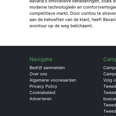
Bavaria's innovatieve benaderingen, zoals d
moderne technologieën en comfortverhogen
competitieve markt. Door continu te streve
aan de behoeften van de klant, heeft Bavari
avontuur op de weg belichaamt.
Navigatie
Cam
Bedrijf aanmelden
Campe
Over ons
Campe
Algemene voorwaarden
Volg 
Privacy Policy
Tweed
Cookiebeleid
Tweed
Adverteren
busca
Tweed
Tweed