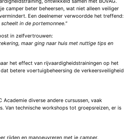
vaardigheidstraining, ontwikkeld samen met BOVAG.
 je camper beter beheersen, wat niet alleen veiliger
e vermindert. Een deelnemer verwoordde het treffend:
et scheelt in de portemonnee."
ost in zelfvertrouwen:
kering, maar ging naar huis met nuttige tips en
aar het effect van rijvaardigheidstrainingen op het
KC dat betere voertuigbeheersing de verkeersveiligheid
KC Academie diverse andere cursussen, vaak
s. Van technische workshops tot groepsreizen, er is
er rijden en manoeuvreren met je camper.