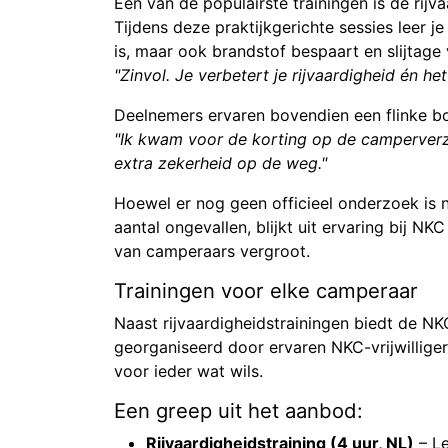
Een van de populairste trainingen is de rij
Tijdens deze praktijkgerichte sessies leer je
is, maar ook brandstof bespaart en slijtag
"Zinvol. Je verbetert je rijvaardigheid én h
Deelnemers ervaren bovendien een flinke bo
"Ik kwam voor de korting op de camperverze
extra zekerheid op de weg."
Hoewel er nog geen officieel onderzoek is n
aantal ongevallen, blijkt uit ervaring bij N
van camperaars vergroot.
Trainingen voor elke camperaar
Naast rijvaardigheidstrainingen biedt de N
georganiseerd door ervaren NKC-vrijwilliger
voor ieder wat wils.
Een greep uit het aanbod:
Rijvaardigheidstraining (4 uur, NL)
– Le