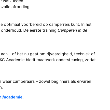
r NKC-leden.
volle afronding.
 je optimaal voorbereid op camperreis kunt. In het
n onderhoud. De eerste training
Camperen in de
an – of het nu gaat om rijvaardigheid, techniek of
NKC Academie biedt maatwerk ondersteuning, zodat
.
m waar camperaars – zowel beginners als ervaren
n.
l/academie
.