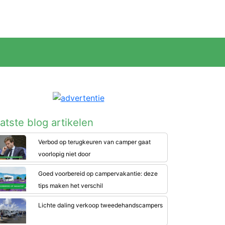
atste blog artikelen
Verbod op terugkeuren van camper gaat
voorlopig niet door
Goed voorbereid op campervakantie: deze
tips maken het verschil
Lichte daling verkoop tweedehandscampers