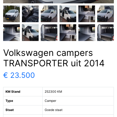
Volkswagen campers
TRANSPORTER uit 2014
€ 23.500
KM Stand
252300 KM
Type
Camper
Staat
Goede staat