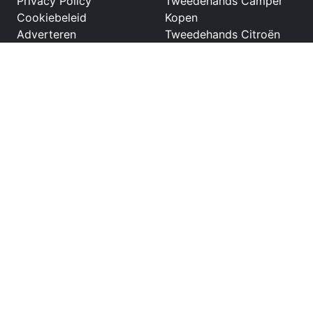
Privacy Policy
Tweedehands Camper
Cookiebeleid
Kopen
Adverteren
Tweedehands Citroën
campers
Tweedehands Autostar
Privilege
Tweedehands Pilote
P620D EVIDENCE
Tweedehands Chausson
Korus
Tweedehands Concorde
Cruiser
Netwerk
Partners
Tweedehandscamper.nl
Kampeermeneer
Tweedehandscaravan.nl
Tweedehandsboot.nl