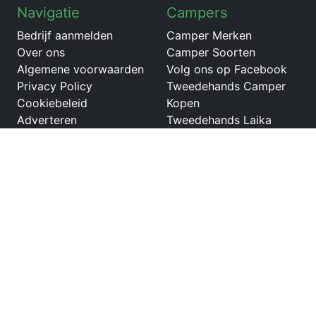
Navigatie
Campers
Bedrijf aanmelden
Camper Merken
Over ons
Camper Soorten
Algemene voorwaarden
Volg ons op Facebook
Privacy Policy
Tweedehands Camper
Cookiebeleid
Kopen
Adverteren
Tweedehands Laika
Ecovip buscampers
Tweedehands LMC
campers
Tweedehands
Niesmann+Bischoff Flair
Tweedehands Dethleffs
campers
Tweedehands Carado
buscamper
Netwerk
Partners