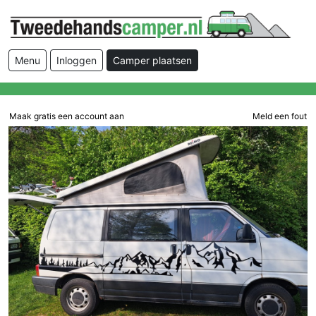
Menu
Inloggen
Camper plaatsen
Maak gratis een account aan
Meld een fout