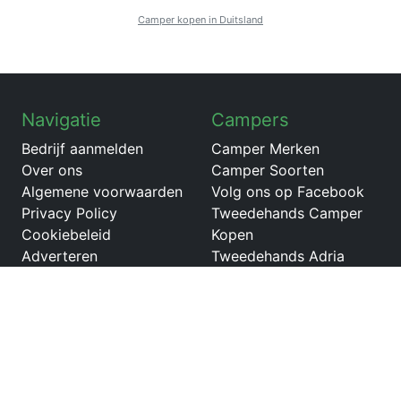
Camper kopen in Duitsland
Navigatie
Campers
Bedrijf aanmelden
Camper Merken
Over ons
Camper Soorten
Algemene voorwaarden
Volg ons op Facebook
Privacy Policy
Tweedehands Camper
Cookiebeleid
Kopen
Adverteren
Tweedehands Adria
Matrix camper
Tweedehands Etrusco A
7300 DB
Tweedehands ITINEO
MB740
Tweedehands Autostar