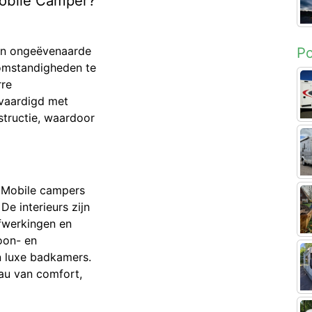
obile Camper?
un ongeëvenaarde
Po
omstandigheden te
rre
vaardigd met
structie, waardoor
 Mobile campers
e interieurs zijn
fwerkingen en
oon- en
n luxe badkamers.
au van comfort,