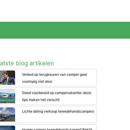
atste blog artikelen
Verbod op terugkeuren van camper gaat
voorlopig niet door
Goed voorbereid op campervakantie: deze
tips maken het verschil
Lichte daling verkoop tweedehandscampers
Hymer camper tweedehands kopen? Bekijk