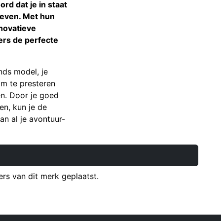
rd dat je in staat
leven. Met hun
nnovatieve
ers de perfecte
nds model, je
om te presteren
n. Door je goed
en, kun je de
n al je avontuur-
s van dit merk geplaatst.