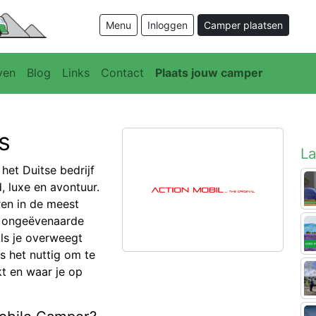
Menu
Inloggen
Camper plaatsen
ven
Blog
Links
Contact
Plaats jouw camper
s
La
et Duitse bedrijf
, luxe en avontuur.
en in de meest
n ongeëvenaarde
Als je overweegt
s het nuttig om te
t en waar je op