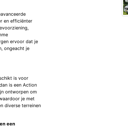
geavanceerde
 en efficiënter
evoorziening,
imme
gen ervoor dat je
n, ongeacht je
chikt is voor
 dan is een Action
ijn ontworpen om
 waardoor je met
n diverse terreinen
een een