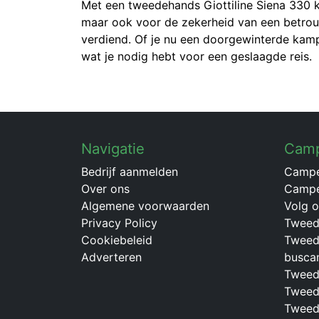
Met een tweedehands Giottiline Siena 330 k
maar ook voor de zekerheid van een betrouw
verdiend. Of je nu een doorgewinterde kamp
wat je nodig hebt voor een geslaagde reis.
Navigatie
Cam
Bedrijf aanmelden
Campe
Over ons
Campe
Algemene voorwaarden
Volg 
Privacy Policy
Tweed
Cookiebeleid
Tweed
Adverteren
busca
Tweed
Tweed
Tweed