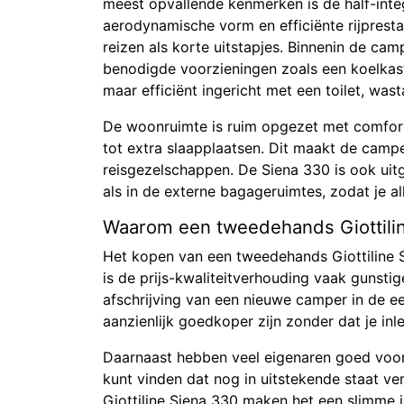
meest opvallende kenmerken is de half-integ
aerodynamische vorm en efficiënte rijprest
reizen als korte uitstapjes. Binnenin de cam
benodigde voorzieningen zoals een koelkas
maar efficiënt ingericht met een toilet, was
De woonruimte is ruim opgezet met comfor
tot extra slaapplaatsen. Dit maakt de campe
reisgezelschappen. De Siena 330 is ook ui
als in de externe bagageruimtes, zodat je 
Waarom een tweedehands Giottilin
Het kopen van een tweedehands Giottiline S
is de prijs-kwaliteitverhouding vaak gunst
afschrijving van een nieuwe camper in de e
aanzienlijk goedkoper zijn zonder dat je inle
Daarnaast hebben veel eigenaren goed voo
kunt vinden dat nog in uitstekende staat v
Giottiline Siena 330 maken het een slimme