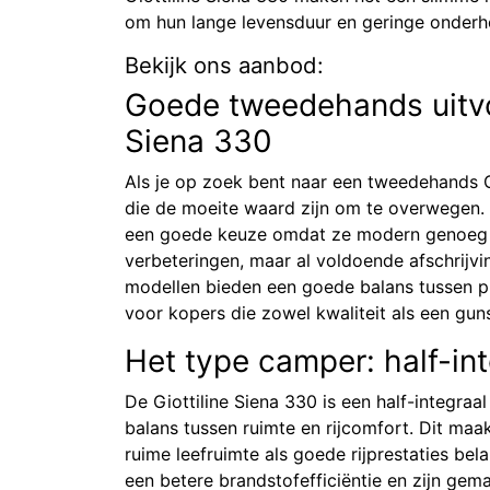
om hun lange levensduur en geringe onder
Bekijk ons aanbod:
Goede tweedehands uitvoe
Siena 330
Als je op zoek bent naar een tweedehands Gi
die de moeite waard zijn om te overwegen. M
een goede keuze omdat ze modern genoeg zi
verbeteringen, maar al voldoende afschrijv
modellen bieden een goede balans tussen pri
voor kopers die zowel kwaliteit als een guns
Het type camper: half-int
De Giottiline Siena 330 is een half-integr
balans tussen ruimte en rijcomfort. Dit maa
ruime leefruimte als goede rijprestaties bel
een betere brandstofefficiëntie en zijn gem