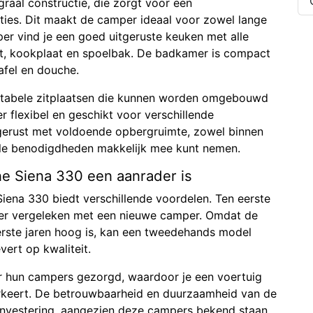
raal constructie, die zorgt voor een
aties. Dit maakt de camper ideaal voor zowel lange
per vind je een goed uitgeruste keuken met alle
t, kookplaat en spoelbak. De badkamer is compact
tafel en douche.
tabele zitplaatsen die kunnen worden omgebouwd
r flexibel en geschikt voor verschillende
tgerust met voldoende opbergruimte, zowel binnen
alle benodigdheden makkelijk mee kunt nemen.
e Siena 330 een aanrader is
iena 330 biedt verschillende voordelen. Ten eerste
iger vergeleken met een nieuwe camper. Omdat de
erste jaren hoog is, kan een tweedehands model
vert op kwaliteit.
r hun campers gezorgd, waardoor je een voertuig
erkeert. De betrouwbaarheid en duurzaamheid van de
 investering, aangezien deze campers bekend staan