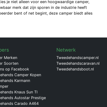
ies je niet alleen voor een hoogwaardige camper,
baar merk dat zijn sporen in de industrie heeft
eerder bent of net begint, deze camper biedt alles
pers
Netwerk
r Merken
Tweedehandscamper.nl
r Soorten
Tweedehandscaravan.nl
ons op Facebook
Tweedehandsboot.nl
ehands Camper Kopen
ehands Karmann
mper
ehands Knaus Sun TI
ehands Autostar Prestige
ehands Carado A464