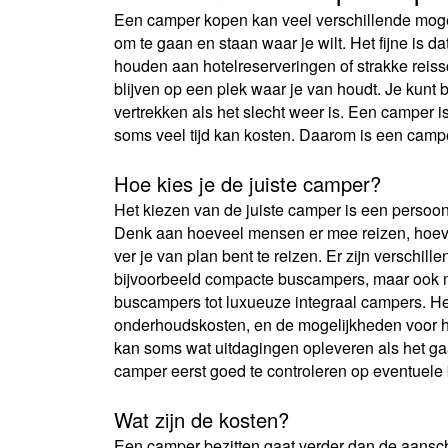
Een camper kopen kan veel verschillende mogeli
om te gaan en staan waar je wilt. Het fijne is d
houden aan hotelreserveringen of strakke reiss
blijven op een plek waar je van houdt. Je kunt
vertrekken als het slecht weer is. Een camper i
soms veel tijd kan kosten. Daarom is een campe
Hoe kies je de juiste camper?
Het kiezen van de juiste camper is een persoonl
Denk aan hoeveel mensen er mee reizen, hoevee
ver je van plan bent te reizen. Er zijn verschil
bijvoorbeeld compacte buscampers, maar ook m
buscampers tot luxueuze integraal campers. Het 
onderhoudskosten, en de mogelijkheden voor h
kan soms wat uitdagingen opleveren als het g
camper eerst goed te controleren op eventuel
Wat zijn de kosten?
Een camper bezitten gaat verder dan de aansch