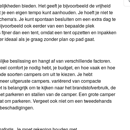
jkheden bieden. Het geeft je bijvoorbeeld de vrijheid
at je een eigen tempo kunt aanhouden. Je hoeft je niet te
chema's. Je kunt spontaan besluiten om een extra dag te
 bijvoorbeeld ook eerder van een bepaalde plek
s fijner dan een tent, omdat een tent opzetten en inpakken
r ideaal als je graag zonder plan op pad gaat.
ijke beslissing en hangt af van verschillende factoren.
l comfort je nodig hebt, je budget, en hoe vaak en hoe
lende soorten campers om uit te kiezen. Je hebt
eer uitgeruste campers. variërend van compacte
is belangrijk om te kijken naar het brandstofverbruik, de
et parkeren en stallen van de camper. Een grote camper
aat om parkeren. Vergeet ook niet om een tweedehands
e beschadigingen.
afprijs. Je moet rekening houden met