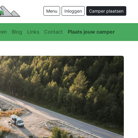
Menu
Inloggen
Camper plaatsen
ven
Blog
Links
Contact
Plaats jouw camper