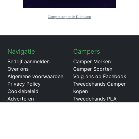
Camper kopen in Duitsland
Navigatie
Campers
Bedrijf aanmelden
Camper Merken
Over ons
Camper Soorten
Algemene voorwaarden
Volg ons op Facebook
Privacy Policy
Tweedehands Camper
Cookiebeleid
Kopen
Adverteren
Tweedehands PLA
Sienna 330
Tweedehands Knaus Van
TI
Tweedehands Carado
A464