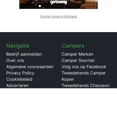
Camper kopen in Duitsland
Navigatie
Campers
Bedrijf aanmelden
Camper Merken
Over ons
Camper Soorten
Algemene voorwaarden
Volg ons op Facebook
Privacy Policy
Tweedehands Camper
Cookiebeleid
Kopen
Adverteren
Tweedehands Chausson
campers
Tweedehands Hobby
Vantana de Luxe
Tweedehands LMC
Innovan buscamper