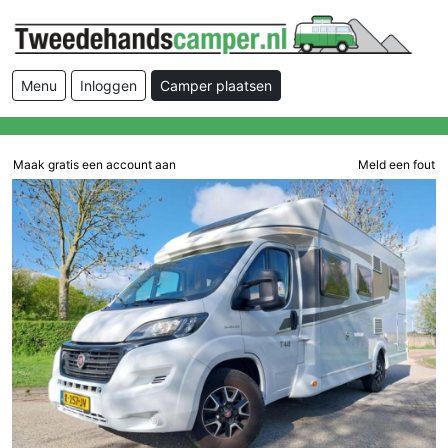
Menu
Inloggen
Camper plaatsen
Maak gratis een account aan
Meld een fout