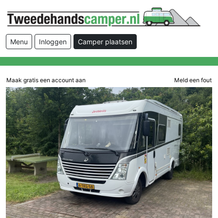
Menu
Inloggen
Camper plaatsen
Maak gratis een account aan
Meld een fout