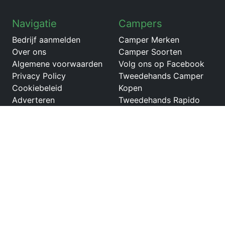
Navigatie
Campers
Bedrijf aanmelden
Camper Merken
Over ons
Camper Soorten
Algemene voorwaarden
Volg ons op Facebook
Privacy Policy
Tweedehands Camper
Cookiebeleid
Kopen
Adverteren
Tweedehands Rapido
V68
Tweedehands Citroën
campers
Tweedehands Pilote
camper
Tweedehands LMC
Element
Tweedehands Laika
Ecovip buscampers