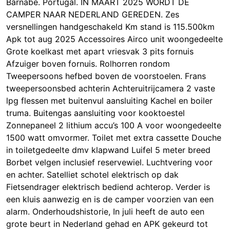
Barnabe. Portugal. IN MAART 2025 WORDT DE
CAMPER NAAR NEDERLAND GEREDEN. Zes
versnellingen handgeschakeld Km stand is 115.500km
Apk tot aug 2025 Accessoires Airco unit woongedeelte
Grote koelkast met apart vriesvak 3 pits fornuis
Afzuiger boven fornuis. Rolhorren rondom
Tweepersoons hefbed boven de voorstoelen. Frans
tweepersoonsbed achterin Achteruitrijcamera 2 vaste
lpg flessen met buitenvul aansluiting Kachel en boiler
truma. Buitengas aansluiting voor kooktoestel
Zonnepaneel 2 lithium accu’s 100 A voor woongedeelte
1500 watt omvormer. Toilet met extra cassette Douche
in toiletgedeelte dmv klapwand Luifel 5 meter breed
Borbet velgen inclusief reservewiel. Luchtvering voor
en achter. Satelliet schotel elektrisch op dak
Fietsendrager elektrisch bediend achterop. Verder is
een kluis aanwezig en is de camper voorzien van een
alarm. Onderhoudshistorie, In juli heeft de auto een
grote beurt in Nederland gehad en APK gekeurd tot