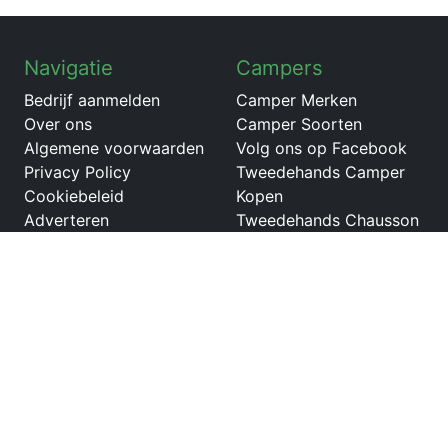
Navigatie
Campers
Bedrijf aanmelden
Camper Merken
Over ons
Camper Soorten
Algemene voorwaarden
Volg ons op Facebook
Privacy Policy
Tweedehands Camper
Cookiebeleid
Kopen
Adverteren
Tweedehands Chausson
Flash
Tweedehands Bavaria
740 Face to Face
Tweedehands Weinsberg
CaraHome
Tweedehands PLA
Mister 570
Tweedehands Bavaria
campervan