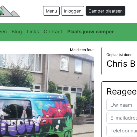
Menu
Inloggen
Camper plaatsen
ven
Blog
Links
Contact
Plaats jouw camper
Meld een fout
Geplaatst door:
Chris B
Reageer