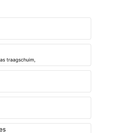
ras traagschuim,
es