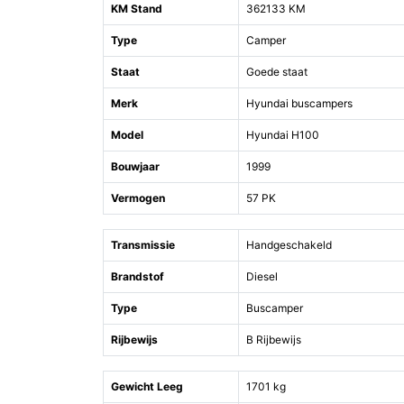
KM Stand
362133 KM
Type
Camper
Staat
Goede staat
Merk
Hyundai buscampers
Model
Hyundai H100
Bouwjaar
1999
Vermogen
57 PK
Transmissie
Handgeschakeld
Brandstof
Diesel
Type
Buscamper
Rijbewijs
B Rijbewijs
Gewicht Leeg
1701 kg