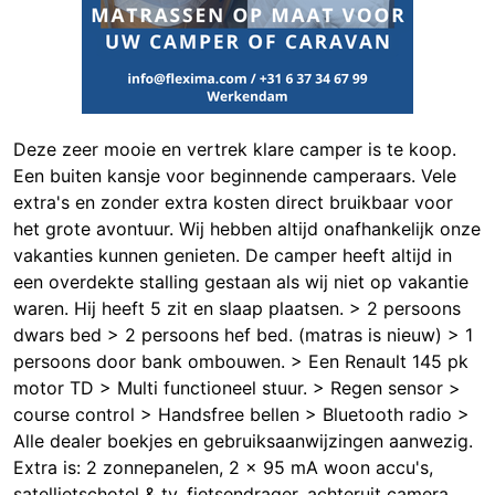
Deze zeer mooie en vertrek klare camper is te koop.
Een buiten kansje voor beginnende camperaars. Vele
extra's en zonder extra kosten direct bruikbaar voor
het grote avontuur. Wij hebben altijd onafhankelijk onze
vakanties kunnen genieten. De camper heeft altijd in
een overdekte stalling gestaan als wij niet op vakantie
waren. Hij heeft 5 zit en slaap plaatsen. > 2 persoons
dwars bed > 2 persoons hef bed. (matras is nieuw) > 1
persoons door bank ombouwen. > Een Renault 145 pk
motor TD > Multi functioneel stuur. > Regen sensor >
course control > Handsfree bellen > Bluetooth radio >
Alle dealer boekjes en gebruiksaanwijzingen aanwezig.
Extra is: 2 zonnepanelen, 2 x 95 mA woon accu's,
satellietschotel & tv, fietsendrager, achteruit camera,