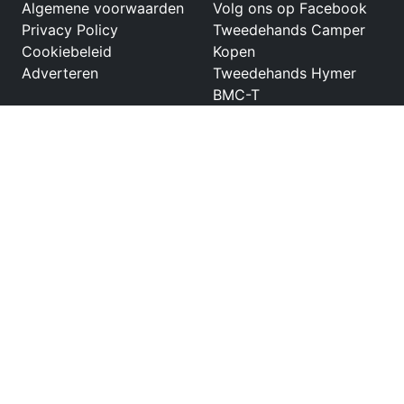
Algemene voorwaarden
Volg ons op Facebook
Privacy Policy
Tweedehands Camper
Cookiebeleid
Kopen
Adverteren
Tweedehands Hymer
BMC-T
Tweedehands Carado
buscamper
Tweedehands Autostar
Prestige
Tweedehands
Volkswagen buscamper
T2
Tweedehands
Mobilvetta campers
Netwerk
Partners
Tweedehandscamper.nl
Kampeermeneer
Tweedehandscaravan.nl