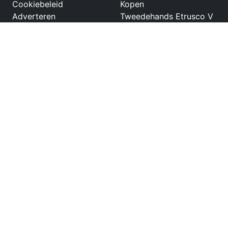
Cookiebeleid
Kopen
Adverteren
Tweedehands Etrusco V
5.9 DF
Tweedehands
Challenger 291
Tweedehands LMC
Element
Tweedehands Hymer
Venture S
Tweedehands Pilote
Aventura
Netwerk
Partners
Tweedehandscamper.nl
Kampeermeneer
Tweedehandscaravan.nl
Tweedehandsboot.nl