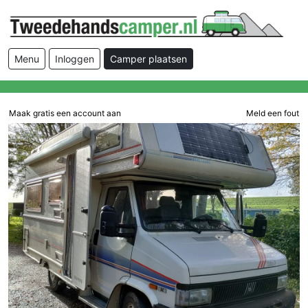
Menu
Inloggen
Camper plaatsen
Maak gratis een account aan
Meld een fout