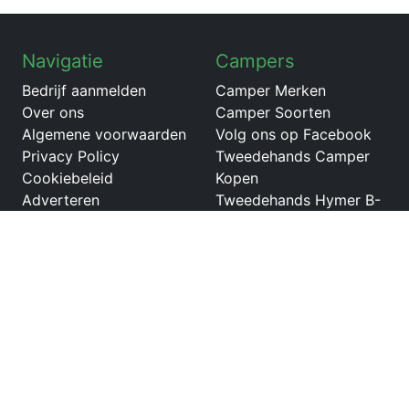
Navigatie
Campers
Bedrijf aanmelden
Camper Merken
Over ons
Camper Soorten
Algemene voorwaarden
Volg ons op Facebook
Privacy Policy
Tweedehands Camper
Cookiebeleid
Kopen
Adverteren
Tweedehands Hymer B-
Klasse Master Line T
Tweedehands Benimar
Cocoon
Tweedehands ITINEO
COZI PS700
Tweedehands Iveco
Daily 4x4
Tweedehands Citroën
Jumper camper