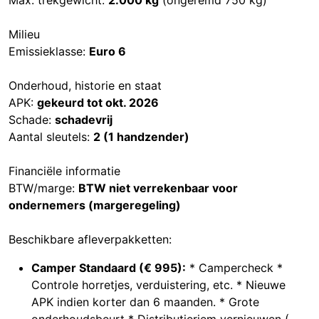
Max. trekgewicht:
2.000 kg
(ongeremd 750 kg)
Milieu
Emissieklasse:
Euro 6
Onderhoud, historie en staat
APK:
gekeurd tot okt. 2026
Schade:
schadevrij
Aantal sleutels:
2 (1 handzender)
Financiële informatie
BTW/marge:
BTW niet verrekenbaar voor
ondernemers (margeregeling)
Beschikbare afleverpakketten:
Camper Standaard (€ 995):
* Campercheck *
Controle horretjes, verduistering, etc. * Nieuwe
APK indien korter dan 6 maanden. * Grote