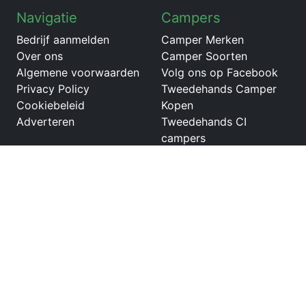
Navigatie
Campers
Bedrijf aanmelden
Camper Merken
Over ons
Camper Soorten
Algemene voorwaarden
Volg ons op Facebook
Privacy Policy
Tweedehands Camper
Cookiebeleid
Kopen
Adverteren
Tweedehands CI
campers
Tweedehands VW
Caddy California
Tweedehands Etrusco V
5.9 DF
Tweedehands
Volkswagen Grand
California camper
Tweedehands Bürstner
Viseo