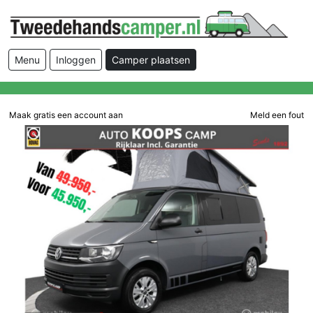
Menu
Inloggen
Camper plaatsen
Maak gratis een account aan
Meld een fout