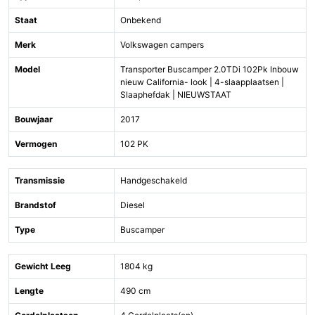
Staat
Onbekend
Merk
Volkswagen campers
Model
Transporter Buscamper 2.0TDi 102Pk Inbouw
nieuw California- look | 4-slaapplaatsen |
Slaaphefdak | NIEUWSTAAT
Bouwjaar
2017
Vermogen
102 PK
Transmissie
Handgeschakeld
Brandstof
Diesel
Type
Buscamper
Gewicht Leeg
1804 kg
Lengte
490 cm