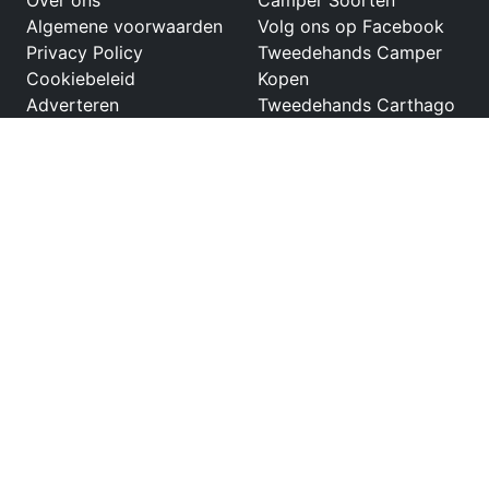
Over ons
Camper Soorten
Algemene voorwaarden
Volg ons op Facebook
Privacy Policy
Tweedehands Camper
Cookiebeleid
Kopen
Adverteren
Tweedehands Carthago
Malibu
Tweedehands Concorde
Liner
Tweedehands Bürstner
Nexxo camper
Tweedehands Bürstner
Viseo
Tweedehands ITINEO
CM660
Netwerk
Partners
Tweedehandscamper.nl
Kampeermeneer
Tweedehandscaravan.nl
Tweedehandsboot.nl