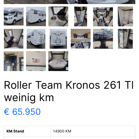
Roller Team Kronos 261 Tl
weinig km
€ 65.950
KM Stand
14900 KM