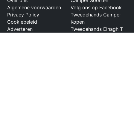
Over ons
Camper Soorten
Algemene voorwaarden
Volg ons op Facebook
Privacy Policy
Tweedehands Camper
Cookiebeleid
Kopen
Adverteren
Tweedehands Elnagh T-
Loft
Tweedehands Eura
Mobil Profila
Tweedehands Pilote
Aventura
Font Vendome
Buscampers
Tweedehands Eura
Mobil Activa
Netwerk
Partners
Tweedehandscamper.nl
Kampeermeneer
Tweedehandscaravan.nl
Tweedehandsboot.nl