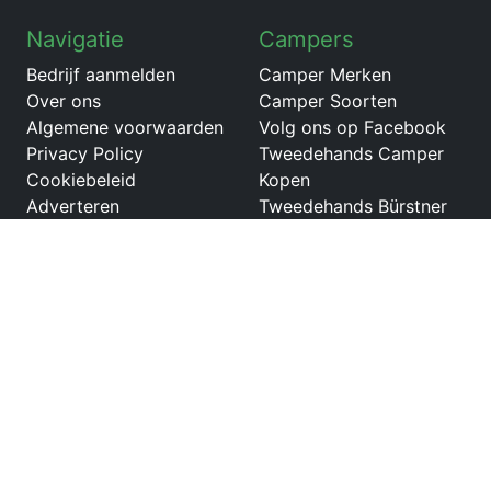
Navigatie
Campers
Bedrijf aanmelden
Camper Merken
Over ons
Camper Soorten
Algemene voorwaarden
Volg ons op Facebook
Privacy Policy
Tweedehands Camper
Cookiebeleid
Kopen
Adverteren
Tweedehands Bürstner
Ixeo
Tweedehands Giottiline
campers
Tweedehands camper
met Queensbed
Tweedehands Giottiline
Therry T34
Tweedehands Hymer B
camper