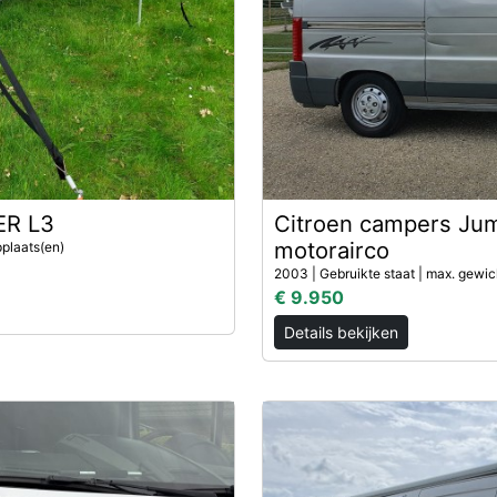
ER L3
Citroen campers Ju
motorairco
pplaats(en)
2003 | Gebruikte staat | max. gewic
€ 9.950
Details bekijken