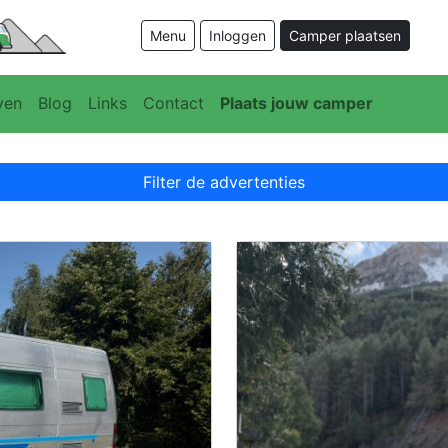
Menu
Inloggen
Camper plaatsen
ven
Blog
Links
Contact
Plaats jouw camper
Filter de advertenties